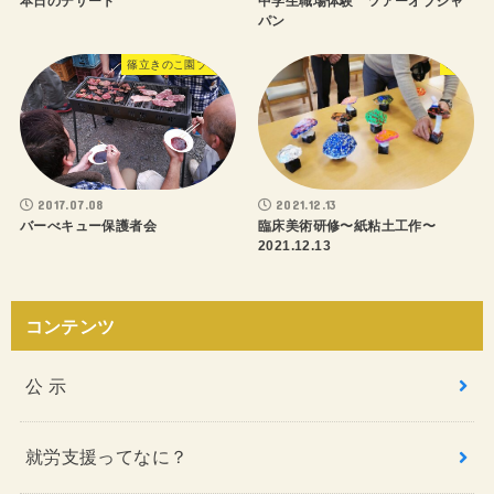
本日のデザート
中学生職場体験 ツアーオブジャ
パン
篠立きのこ園ブログ
研修
2017.07.08
2021.12.13
バーべキュー保護者会
臨床美術研修〜紙粘土工作〜
2021.12.13
コンテンツ
公 示
就労支援ってなに？